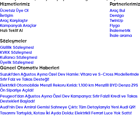
Hizmetlerimiz
Partnerlerimiz
Ücretsiz Üye Ol
Araç Bul
İletişim
Dersigo
Araç Karşılaştır
TwinUp
Kampanyalı Araçlar
Fiygo
Hızlı Teklif Al
İhalemetrik
İhale arama
Sözleşmeler
Gizlilik Sözleşmesi
KVKK Sözleşmesi
Kullanıcı Sözleşmesi
Üyelik Sözleşmesi
Güncel Otomotiv Haberleri
Suzuki’den Ağustos Ayına Özel Dev Hamle: Vitara ve S-Cross Modellerinde
Sıfır Faiz ve Takas Desteği!
Elektrikli Otomobilde Menzil Rekoru Kırıldı: 1.100 km Menzilli BYD Denza Z9S
Ön Siparişe Açıldı!
Peugeot’dan Ağustos Ayına Özel Dev Kampanya: Sıfır Faizli Kredi ve Takas
Destekleri Başladı!
Audi’nin Dev Amiral Gemisi Sahneye Çıktı: Tüm Detaylarıyla Yeni Audi Q9!
Tasarımı Tartışıldı, Kotası İki Ayda Doldu: Elektrikli Ferrari Luce Yok Sattı!