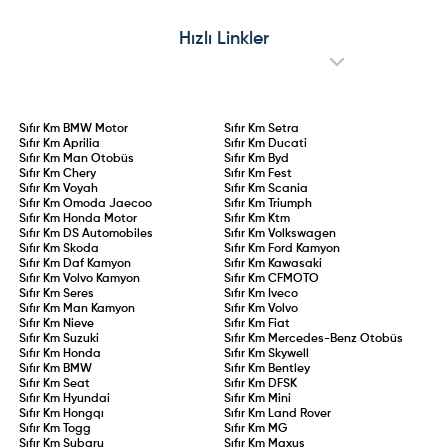
Hızlı Linkler
Sıfır Km
BMW Motor
Sıfır Km
Setra
Sıfır Km
Aprilia
Sıfır Km
Ducati
Sıfır Km
Man Otobüs
Sıfır Km
Byd
Sıfır Km
Chery
Sıfır Km
Fest
Sıfır Km
Voyah
Sıfır Km
Scania
Sıfır Km
Omoda Jaecoo
Sıfır Km
Triumph
Sıfır Km
Honda Motor
Sıfır Km
Ktm
Sıfır Km
DS Automobiles
Sıfır Km
Volkswagen
Sıfır Km
Skoda
Sıfır Km
Ford Kamyon
Sıfır Km
Daf Kamyon
Sıfır Km
Kawasaki
Sıfır Km
Volvo Kamyon
Sıfır Km
CFMOTO
Sıfır Km
Seres
Sıfır Km
Iveco
Sıfır Km
Man Kamyon
Sıfır Km
Volvo
Sıfır Km
Nieve
Sıfır Km
Fiat
Sıfır Km
Suzuki
Sıfır Km
Mercedes-Benz Otobüs
Sıfır Km
Honda
Sıfır Km
Skywell
Sıfır Km
BMW
Sıfır Km
Bentley
Sıfır Km
Seat
Sıfır Km
DFSK
Sıfır Km
Hyundai
Sıfır Km
Mini
Sıfır Km
Hongqı
Sıfır Km
Land Rover
Sıfır Km
Togg
Sıfır Km
MG
Sıfır Km
Subaru
Sıfır Km
Maxus