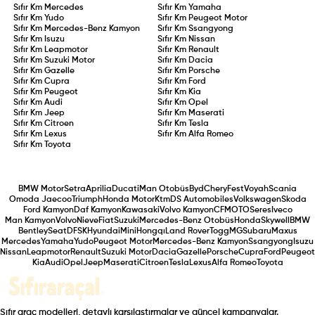
Sıfır Km
Mercedes
Sıfır Km
Yamaha
Sıfır Km
Yudo
Sıfır Km
Peugeot Motor
Sıfır Km
Mercedes-Benz Kamyon
Sıfır Km
Ssangyong
Sıfır Km
Isuzu
Sıfır Km
Nissan
Sıfır Km
Leapmotor
Sıfır Km
Renault
Sıfır Km
Suzuki Motor
Sıfır Km
Dacia
Sıfır Km
Gazelle
Sıfır Km
Porsche
Sıfır Km
Cupra
Sıfır Km
Ford
Sıfır Km
Peugeot
Sıfır Km
Kia
Sıfır Km
Audi
Sıfır Km
Opel
Sıfır Km
Jeep
Sıfır Km
Maserati
Sıfır Km
Citroen
Sıfır Km
Tesla
Sıfır Km
Lexus
Sıfır Km
Alfa Romeo
Sıfır Km
Toyota
BMW Motor
Setra
Aprilia
Ducati
Man Otobüs
Byd
Chery
Fest
Voyah
Scania
Omoda Jaecoo
Triumph
Honda Motor
Ktm
DS Automobiles
Volkswagen
Skoda
Ford Kamyon
Daf Kamyon
Kawasaki
Volvo Kamyon
CFMOTO
Seres
Iveco
Man Kamyon
Volvo
Nieve
Fiat
Suzuki
Mercedes-Benz Otobüs
Honda
Skywell
BMW
Bentley
Seat
DFSK
Hyundai
Mini
Hongqı
Land Rover
Togg
MG
Subaru
Maxus
Mercedes
Yamaha
Yudo
Peugeot Motor
Mercedes-Benz Kamyon
Ssangyong
Isuzu
Nissan
Leapmotor
Renault
Suzuki Motor
Dacia
Gazelle
Porsche
Cupra
Ford
Peugeot
Kia
Audi
Opel
Jeep
Maserati
Citroen
Tesla
Lexus
Alfa Romeo
Toyota
Sıfır araç modelleri, detaylı karşılaştırmalar ve güncel kampanyalar.