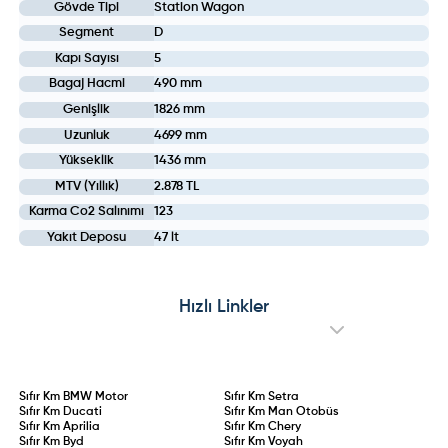
Gövde Tipi
Station Wagon
Segment
D
Kapı Sayısı
5
Bagaj Hacmi
490 mm
Genişlik
1826 mm
Uzunluk
4699 mm
Yükseklik
1436 mm
MTV (Yıllık)
2.878 TL
Karma Co2 Salınımı
123
Yakıt Deposu
47 lt
Hızlı Linkler
Sıfır Km
BMW Motor
Sıfır Km
Setra
Sıfır Km
Ducati
Sıfır Km
Man Otobüs
Sıfır Km
Aprilia
Sıfır Km
Chery
Sıfır Km
Byd
Sıfır Km
Voyah