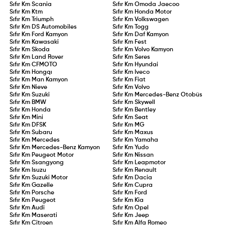
Sıfır Km
Scania
Sıfır Km
Omoda Jaecoo
Sıfır Km
Ktm
Sıfır Km
Honda Motor
Sıfır Km
Triumph
Sıfır Km
Volkswagen
Sıfır Km
DS Automobiles
Sıfır Km
Togg
Sıfır Km
Ford Kamyon
Sıfır Km
Daf Kamyon
Sıfır Km
Kawasaki
Sıfır Km
Fest
Sıfır Km
Skoda
Sıfır Km
Volvo Kamyon
Sıfır Km
Land Rover
Sıfır Km
Seres
Sıfır Km
CFMOTO
Sıfır Km
Hyundai
Sıfır Km
Hongqı
Sıfır Km
Iveco
Sıfır Km
Man Kamyon
Sıfır Km
Fiat
Sıfır Km
Nieve
Sıfır Km
Volvo
Sıfır Km
Suzuki
Sıfır Km
Mercedes-Benz Otobüs
Sıfır Km
BMW
Sıfır Km
Skywell
Sıfır Km
Honda
Sıfır Km
Bentley
Sıfır Km
Mini
Sıfır Km
Seat
Sıfır Km
DFSK
Sıfır Km
MG
Sıfır Km
Subaru
Sıfır Km
Maxus
Sıfır Km
Mercedes
Sıfır Km
Yamaha
Sıfır Km
Mercedes-Benz Kamyon
Sıfır Km
Yudo
Sıfır Km
Peugeot Motor
Sıfır Km
Nissan
Sıfır Km
Ssangyong
Sıfır Km
Leapmotor
Sıfır Km
Isuzu
Sıfır Km
Renault
Sıfır Km
Suzuki Motor
Sıfır Km
Dacia
Sıfır Km
Gazelle
Sıfır Km
Cupra
Sıfır Km
Porsche
Sıfır Km
Ford
Sıfır Km
Peugeot
Sıfır Km
Kia
Sıfır Km
Audi
Sıfır Km
Opel
Sıfır Km
Maserati
Sıfır Km
Jeep
Sıfır Km
Citroen
Sıfır Km
Alfa Romeo