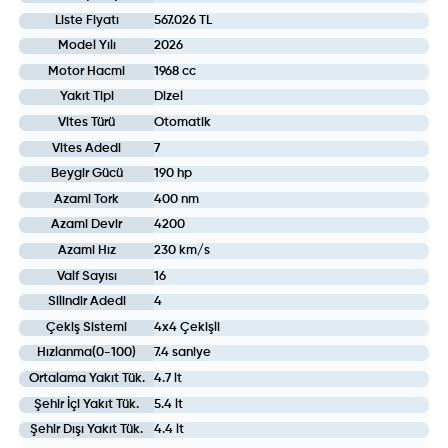
Liste Fiyatı
567.026 TL
Model Yılı
2026
Motor Hacmi
1968 cc
Yakıt Tipi
Dizel
Vites Türü
Otomatik
Vites Adedi
7
Beygir Gücü
190 hp
Azami Tork
400 nm
Azami Devir
4200
Azami Hız
230 km/s
Valf Sayısı
16
Silindir Adedi
4
Çekiş Sistemi
4x4 Çekişli
Hızlanma(0-100)
7.4 saniye
Ortalama Yakıt Tük.
4.7 lt
Şehir İçi Yakıt Tük.
5.4 lt
Şehir Dışı Yakıt Tük.
4.4 lt