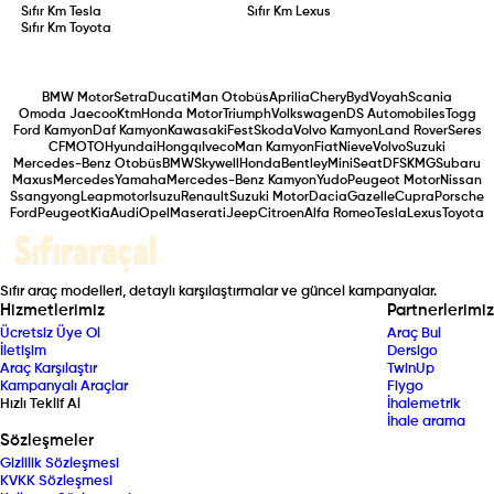
Sıfır Km
Tesla
Sıfır Km
Lexus
Sıfır Km
Toyota
BMW Motor
Setra
Ducati
Man Otobüs
Aprilia
Chery
Byd
Voyah
Scania
Omoda Jaecoo
Ktm
Honda Motor
Triumph
Volkswagen
DS Automobiles
Togg
Ford Kamyon
Daf Kamyon
Kawasaki
Fest
Skoda
Volvo Kamyon
Land Rover
Seres
CFMOTO
Hyundai
Hongqı
Iveco
Man Kamyon
Fiat
Nieve
Volvo
Suzuki
Mercedes-Benz Otobüs
BMW
Skywell
Honda
Bentley
Mini
Seat
DFSK
MG
Subaru
Maxus
Mercedes
Yamaha
Mercedes-Benz Kamyon
Yudo
Peugeot Motor
Nissan
Ssangyong
Leapmotor
Isuzu
Renault
Suzuki Motor
Dacia
Gazelle
Cupra
Porsche
Ford
Peugeot
Kia
Audi
Opel
Maserati
Jeep
Citroen
Alfa Romeo
Tesla
Lexus
Toyota
Sıfır araç modelleri, detaylı karşılaştırmalar ve güncel kampanyalar.
Hizmetlerimiz
Partnerlerimiz
Ücretsiz Üye Ol
Araç Bul
İletişim
Dersigo
Araç Karşılaştır
TwinUp
Kampanyalı Araçlar
Fiygo
Hızlı Teklif Al
İhalemetrik
İhale arama
Sözleşmeler
Gizlilik Sözleşmesi
KVKK Sözleşmesi