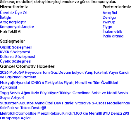
Sıfır araç modelleri, detaylı karşılaştırmalar ve güncel kampanyalar.
Hizmetlerimiz
Partnerlerimiz
Ücretsiz Üye Ol
Araç Bul
İletişim
Dersigo
Araç Karşılaştır
TwinUp
Kampanyalı Araçlar
Fiygo
Hızlı Teklif Al
İhalemetrik
İhale arama
Sözleşmeler
Gizlilik Sözleşmesi
KVKK Sözleşmesi
Kullanıcı Sözleşmesi
Üyelik Sözleşmesi
Güncel Otomotiv Haberleri
2026 MotoGP Heyecanı Tam Gaz Devam Ediyor: Yarış Takvimi, Yayın Kanalı
ve Başlama Saatleri!
Makyajlı Hyundai IONIQ 6 Türkiye’de: Fiyatı, Menzili ve Tüm Özellikleri
Açıklandı!
Togg Servis Ağını Hızla Büyütüyor: Türkiye Genelinde Sabit ve Mobil Servis
Sayısı Artıyor!
Suzuki’den Ağustos Ayına Özel Dev Hamle: Vitara ve S-Cross Modellerinde
Sıfır Faiz ve Takas Desteği!
Elektrikli Otomobilde Menzil Rekoru Kırıldı: 1.100 km Menzilli BYD Denza Z9S
Ön Siparişe Açıldı!