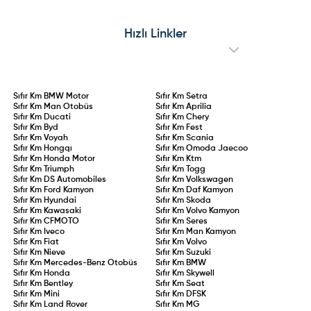
ehliyet alan veya ehliyeti iptal
yaşayan elektrikli aracı oldu. Üst
edilip yeniden belge kazanan
üste yaşanan geri çağırma
sürücüler için 2 yıllık aday
operasyonları, kronik mekanik
sürücülük süresi kanunlaştı. 75 ceza
arızalar ve Ford Edsel’i aratmayan
Hızlı Linkler
puanının aşılması, 0,20 promil üzeri
performansıyla model adeta sınıfta
alkol kullanımı veya kural
kaldı.
ihlallerinin tekrarı durumunda
ehliyet doğrudan iptal edilecek.
Sıfır Km
BMW Motor
Sıfır Km
Setra
Sıfır Km
Man Otobüs
Sıfır Km
Aprilia
Sıfır Km
Ducati
Sıfır Km
Chery
Sıfır Km
Byd
Sıfır Km
Fest
Sıfır Km
Voyah
Sıfır Km
Scania
Sıfır Km
Hongqı
Sıfır Km
Omoda Jaecoo
Sıfır Km
Honda Motor
Sıfır Km
Ktm
Sıfır Km
Triumph
Sıfır Km
Togg
Sıfır Km
DS Automobiles
Sıfır Km
Volkswagen
Sıfır Km
Ford Kamyon
Sıfır Km
Daf Kamyon
Sıfır Km
Hyundai
Sıfır Km
Skoda
Sıfır Km
Kawasaki
Sıfır Km
Volvo Kamyon
Sıfır Km
CFMOTO
Sıfır Km
Seres
Sıfır Km
Iveco
Sıfır Km
Man Kamyon
Sıfır Km
Fiat
Sıfır Km
Volvo
Sıfır Km
Nieve
Sıfır Km
Suzuki
Sıfır Km
Mercedes-Benz Otobüs
Sıfır Km
BMW
Sıfır Km
Honda
Sıfır Km
Skywell
Sıfır Km
Bentley
Sıfır Km
Seat
Sıfır Km
Mini
Sıfır Km
DFSK
Sıfır Km
Land Rover
Sıfır Km
MG