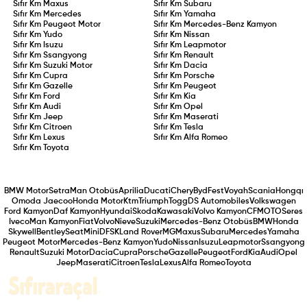
Sıfır Km
Maxus
Sıfır Km
Subaru
Sıfır Km
Mercedes
Sıfır Km
Yamaha
Sıfır Km
Peugeot Motor
Sıfır Km
Mercedes-Benz Kamyon
Sıfır Km
Yudo
Sıfır Km
Nissan
Sıfır Km
Isuzu
Sıfır Km
Leapmotor
Sıfır Km
Ssangyong
Sıfır Km
Renault
Sıfır Km
Suzuki Motor
Sıfır Km
Dacia
Sıfır Km
Cupra
Sıfır Km
Porsche
Sıfır Km
Gazelle
Sıfır Km
Peugeot
Sıfır Km
Ford
Sıfır Km
Kia
Sıfır Km
Audi
Sıfır Km
Opel
Sıfır Km
Jeep
Sıfır Km
Maserati
Sıfır Km
Citroen
Sıfır Km
Tesla
Sıfır Km
Lexus
Sıfır Km
Alfa Romeo
Sıfır Km
Toyota
BMW Motor
Setra
Man Otobüs
Aprilia
Ducati
Chery
Byd
Fest
Voyah
Scania
Hongqı
Omoda Jaecoo
Honda Motor
Ktm
Triumph
Togg
DS Automobiles
Volkswagen
Ford Kamyon
Daf Kamyon
Hyundai
Skoda
Kawasaki
Volvo Kamyon
CFMOTO
Seres
Iveco
Man Kamyon
Fiat
Volvo
Nieve
Suzuki
Mercedes-Benz Otobüs
BMW
Honda
Skywell
Bentley
Seat
Mini
DFSK
Land Rover
MG
Maxus
Subaru
Mercedes
Yamaha
Peugeot Motor
Mercedes-Benz Kamyon
Yudo
Nissan
Isuzu
Leapmotor
Ssangyong
Renault
Suzuki Motor
Dacia
Cupra
Porsche
Gazelle
Peugeot
Ford
Kia
Audi
Opel
Jeep
Maserati
Citroen
Tesla
Lexus
Alfa Romeo
Toyota