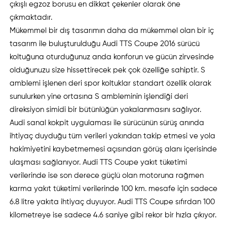
çıkışlı egzoz borusu en dikkat çekenler olarak öne
çıkmaktadır.
Mükemmel bir dış tasarımın daha da mükemmel olan bir iç
tasarım ile buluşturulduğu Audi TTS Coupe 2016 sürücü
koltuğuna oturduğunuz anda konforun ve gücün zirvesinde
olduğunuzu size hissettirecek pek çok özelliğe sahiptir. S
amblemi işlenen deri spor koltuklar standart özellik olarak
sunulurken yine ortasına S ambleminin işlendiği deri
direksiyon simidi bir bütünlüğün yakalanmasını sağlıyor.
Audi sanal kokpit uygulaması ile sürücünün sürüş anında
ihtiyaç duyduğu tüm verileri yakından takip etmesi ve yola
hakimiyetini kaybetmemesi açısından görüş alanı içerisinde
ulaşması sağlanıyor. Audi TTS Coupe yakıt tüketimi
verilerinde ise son derece güçlü olan motoruna rağmen
karma yakıt tüketimi verilerinde 100 km. mesafe için sadece
6.8 litre yakıta ihtiyaç duyuyor. Audi TTS Coupe sıfırdan 100
kilometreye ise sadece 4.6 saniye gibi rekor bir hızla çıkıyor.