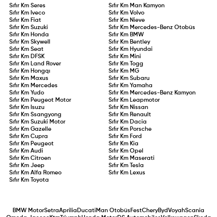
Sıfır Km
Seres
Sıfır Km
Man Kamyon
Sıfır Km
Iveco
Sıfır Km
Volvo
Sıfır Km
Fiat
Sıfır Km
Nieve
Sıfır Km
Suzuki
Sıfır Km
Mercedes-Benz Otobüs
Sıfır Km
Honda
Sıfır Km
BMW
Sıfır Km
Skywell
Sıfır Km
Bentley
Sıfır Km
Seat
Sıfır Km
Hyundai
Sıfır Km
DFSK
Sıfır Km
Mini
Sıfır Km
Land Rover
Sıfır Km
Togg
Sıfır Km
Hongqı
Sıfır Km
MG
Sıfır Km
Maxus
Sıfır Km
Subaru
Sıfır Km
Mercedes
Sıfır Km
Yamaha
Sıfır Km
Yudo
Sıfır Km
Mercedes-Benz Kamyon
Sıfır Km
Peugeot Motor
Sıfır Km
Leapmotor
Sıfır Km
Isuzu
Sıfır Km
Nissan
Sıfır Km
Ssangyong
Sıfır Km
Renault
Sıfır Km
Suzuki Motor
Sıfır Km
Dacia
Sıfır Km
Gazelle
Sıfır Km
Porsche
Sıfır Km
Cupra
Sıfır Km
Ford
Sıfır Km
Peugeot
Sıfır Km
Kia
Sıfır Km
Audi
Sıfır Km
Opel
Sıfır Km
Citroen
Sıfır Km
Maserati
Sıfır Km
Jeep
Sıfır Km
Tesla
Sıfır Km
Alfa Romeo
Sıfır Km
Lexus
Sıfır Km
Toyota
BMW Motor
Setra
Aprilia
Ducati
Man Otobüs
Fest
Chery
Byd
Voyah
Scania