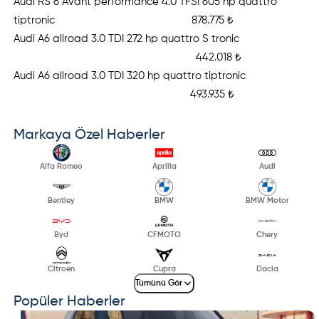
Audi RS 6 Avant performance 4.0 TFSI 605 hp quattro
tiptronic 878.775 ₺
Audi A6 allroad 3.0 TDI 272 hp quattro S tronic
442.018 ₺
Audi A6 allroad 3.0 TDI 320 hp quattro tiptronic
493.935 ₺
Markaya Özel Haberler
Alfa Romeo
Aprilia
Audi
Bentley
BMW
BMW Motor
Byd
CFMOTO
Chery
Citroen
Cupra
Dacia
Tümünü Gör
Popüler Haberler