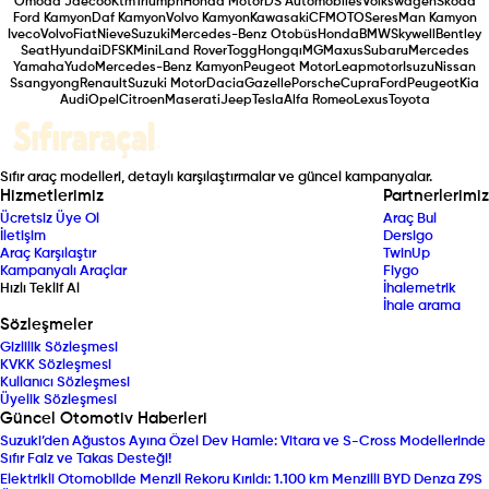
Omoda Jaecoo
Ktm
Triumph
Honda Motor
DS Automobiles
Volkswagen
Skoda
Ford Kamyon
Daf Kamyon
Volvo Kamyon
Kawasaki
CFMOTO
Seres
Man Kamyon
Iveco
Volvo
Fiat
Nieve
Suzuki
Mercedes-Benz Otobüs
Honda
BMW
Skywell
Bentley
Seat
Hyundai
DFSK
Mini
Land Rover
Togg
Hongqı
MG
Maxus
Subaru
Mercedes
Yamaha
Yudo
Mercedes-Benz Kamyon
Peugeot Motor
Leapmotor
Isuzu
Nissan
Ssangyong
Renault
Suzuki Motor
Dacia
Gazelle
Porsche
Cupra
Ford
Peugeot
Kia
Audi
Opel
Citroen
Maserati
Jeep
Tesla
Alfa Romeo
Lexus
Toyota
Sıfır araç modelleri, detaylı karşılaştırmalar ve güncel kampanyalar.
Hizmetlerimiz
Partnerlerimiz
Ücretsiz Üye Ol
Araç Bul
İletişim
Dersigo
Araç Karşılaştır
TwinUp
Kampanyalı Araçlar
Fiygo
Hızlı Teklif Al
İhalemetrik
İhale arama
Sözleşmeler
Gizlilik Sözleşmesi
KVKK Sözleşmesi
Kullanıcı Sözleşmesi
Üyelik Sözleşmesi
Güncel Otomotiv Haberleri
Suzuki’den Ağustos Ayına Özel Dev Hamle: Vitara ve S-Cross Modellerinde
Sıfır Faiz ve Takas Desteği!
Elektrikli Otomobilde Menzil Rekoru Kırıldı: 1.100 km Menzilli BYD Denza Z9S