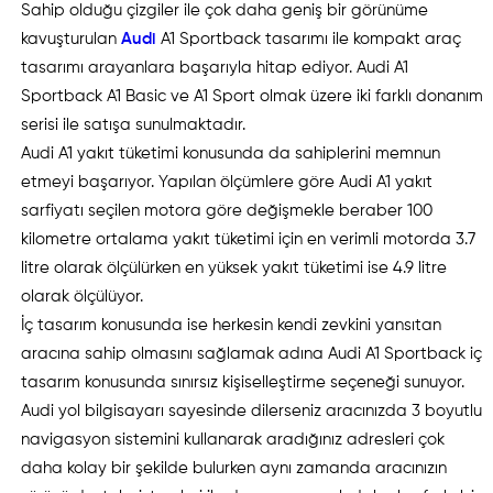
Sahip olduğu çizgiler ile çok daha geniş bir görünüme
kavuşturulan
Audi
A1 Sportback tasarımı ile kompakt araç
tasarımı arayanlara başarıyla hitap ediyor. Audi A1
Sportback A1 Basic ve A1 Sport olmak üzere iki farklı donanım
serisi ile satışa sunulmaktadır.
Audi A1 yakıt tüketimi konusunda da sahiplerini memnun
etmeyi başarıyor. Yapılan ölçümlere göre Audi A1 yakıt
sarfiyatı seçilen motora göre değişmekle beraber 100
kilometre ortalama yakıt tüketimi için en verimli motorda 3.7
litre olarak ölçülürken en yüksek yakıt tüketimi ise 4.9 litre
olarak ölçülüyor.
İç tasarım konusunda ise herkesin kendi zevkini yansıtan
aracına sahip olmasını sağlamak adına Audi A1 Sportback iç
tasarım konusunda sınırsız kişiselleştirme seçeneği sunuyor.
Audi yol bilgisayarı sayesinde dilerseniz aracınızda 3 boyutlu
navigasyon sistemini kullanarak aradığınız adresleri çok
daha kolay bir şekilde bulurken aynı zamanda aracınızın