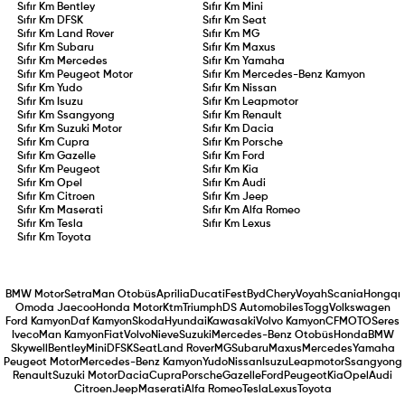
Sıfır Km
Bentley
Sıfır Km
Mini
Sıfır Km
DFSK
Sıfır Km
Seat
Sıfır Km
Land Rover
Sıfır Km
MG
Sıfır Km
Subaru
Sıfır Km
Maxus
Sıfır Km
Mercedes
Sıfır Km
Yamaha
Sıfır Km
Peugeot Motor
Sıfır Km
Mercedes-Benz Kamyon
Sıfır Km
Yudo
Sıfır Km
Nissan
Sıfır Km
Isuzu
Sıfır Km
Leapmotor
Sıfır Km
Ssangyong
Sıfır Km
Renault
Sıfır Km
Suzuki Motor
Sıfır Km
Dacia
Sıfır Km
Cupra
Sıfır Km
Porsche
Sıfır Km
Gazelle
Sıfır Km
Ford
Sıfır Km
Peugeot
Sıfır Km
Kia
Sıfır Km
Opel
Sıfır Km
Audi
Sıfır Km
Citroen
Sıfır Km
Jeep
Sıfır Km
Maserati
Sıfır Km
Alfa Romeo
Sıfır Km
Tesla
Sıfır Km
Lexus
Sıfır Km
Toyota
BMW Motor
Setra
Man Otobüs
Aprilia
Ducati
Fest
Byd
Chery
Voyah
Scania
Hongqı
Omoda Jaecoo
Honda Motor
Ktm
Triumph
DS Automobiles
Togg
Volkswagen
Ford Kamyon
Daf Kamyon
Skoda
Hyundai
Kawasaki
Volvo Kamyon
CFMOTO
Seres
Iveco
Man Kamyon
Fiat
Volvo
Nieve
Suzuki
Mercedes-Benz Otobüs
Honda
BMW
Skywell
Bentley
Mini
DFSK
Seat
Land Rover
MG
Subaru
Maxus
Mercedes
Yamaha
Peugeot Motor
Mercedes-Benz Kamyon
Yudo
Nissan
Isuzu
Leapmotor
Ssangyong
Renault
Suzuki Motor
Dacia
Cupra
Porsche
Gazelle
Ford
Peugeot
Kia
Opel
Audi
Citroen
Jeep
Maserati
Alfa Romeo
Tesla
Lexus
Toyota