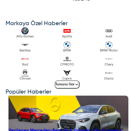
Markaya Özel Haberler
Alfa Romeo
Aprilia
Audi
Bentley
BMW
BMW Motor
Byd
CFMOTO
Chery
Citroen
Cupra
Dacia
Tümünü Gör
Popüler Haberler
Yenilenen Mercedes-Benz GLA Yollarda: Lüks Compact