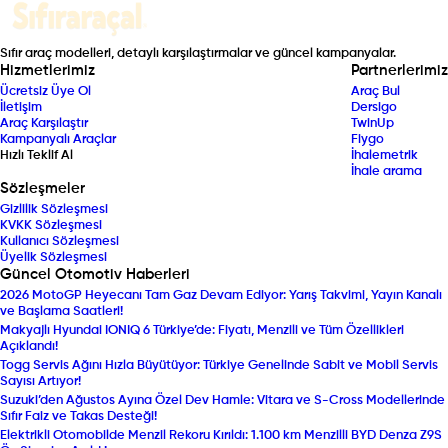
Sıfır araç modelleri, detaylı karşılaştırmalar ve güncel kampanyalar.
Hizmetlerimiz
Partnerlerimiz
Ücretsiz Üye Ol
Araç Bul
İletişim
Dersigo
Araç Karşılaştır
TwinUp
Kampanyalı Araçlar
Fiygo
Hızlı Teklif Al
İhalemetrik
İhale arama
Sözleşmeler
Gizlilik Sözleşmesi
KVKK Sözleşmesi
Kullanıcı Sözleşmesi
Üyelik Sözleşmesi
Güncel Otomotiv Haberleri
2026 MotoGP Heyecanı Tam Gaz Devam Ediyor: Yarış Takvimi, Yayın Kanalı
ve Başlama Saatleri!
Makyajlı Hyundai IONIQ 6 Türkiye’de: Fiyatı, Menzili ve Tüm Özellikleri
Açıklandı!
Togg Servis Ağını Hızla Büyütüyor: Türkiye Genelinde Sabit ve Mobil Servis
Sayısı Artıyor!
Suzuki’den Ağustos Ayına Özel Dev Hamle: Vitara ve S-Cross Modellerinde
Sıfır Faiz ve Takas Desteği!
Elektrikli Otomobilde Menzil Rekoru Kırıldı: 1.100 km Menzilli BYD Denza Z9S