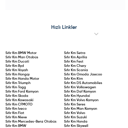
(stajyer ehliyet) statüsü ve ehliyet
bin bantlarında tamamlayan
iptal şartları doğrudan kanun
Cybertruck, satışlarındaki %48'lik
güvencesine bağlandı. İlk kez
çakılmayla pazarın en sert düşüş
ehliyet alan veya ehliyeti iptal
yaşayan elektrikli aracı oldu. Üst
edilip yeniden belge kazanan
üste yaşanan geri çağırma
sürücüler için 2 yıllık aday
operasyonları, kronik mekanik
sürücülük süresi kanunlaştı. 75 ceza
arızalar ve Ford Edsel’i aratmayan
Hızlı Linkler
puanının aşılması, 0,20 promil üzeri
performansıyla model adeta sınıfta
alkol kullanımı veya kural
kaldı.
ihlallerinin tekrarı durumunda
ehliyet doğrudan iptal edilecek.
Sıfır Km
BMW Motor
Sıfır Km
Setra
Sıfır Km
Man Otobüs
Sıfır Km
Aprilia
Sıfır Km
Ducati
Sıfır Km
Fest
Sıfır Km
Byd
Sıfır Km
Chery
Sıfır Km
Voyah
Sıfır Km
Scania
Sıfır Km
Hongqı
Sıfır Km
Omoda Jaecoo
Sıfır Km
Honda Motor
Sıfır Km
Ktm
Sıfır Km
Triumph
Sıfır Km
DS Automobiles
Sıfır Km
Togg
Sıfır Km
Volkswagen
Sıfır Km
Ford Kamyon
Sıfır Km
Daf Kamyon
Sıfır Km
Skoda
Sıfır Km
Hyundai
Sıfır Km
Kawasaki
Sıfır Km
Volvo Kamyon
Sıfır Km
CFMOTO
Sıfır Km
Seres
Sıfır Km
Iveco
Sıfır Km
Man Kamyon
Sıfır Km
Fiat
Sıfır Km
Volvo
Sıfır Km
Nieve
Sıfır Km
Suzuki
Sıfır Km
Mercedes-Benz Otobüs
Sıfır Km
Honda
Sıfır Km
BMW
Sıfır Km
Skywell