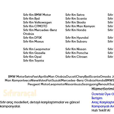
Sıfır Km
BMW Motor
Sıfır Km
Setra
Sıfı
Sıfır Km
Byd
Sıfır Km
Scania
Sıfı
Sıfır Km
Volkswagen
Sıfır Km
Skoda
Sıfı
Sıfır Km
CFMOTO
Sıfır Km
Man Kamyon
Sıfı
Sıfır Km
Mercedes-Benz
Sıfır Km
Honda
Sıfı
Otobüs
Sıfır Km
DFSK
Sıfır Km
Hyundai
Sıfı
Sıfır Km
Maxus
Sıfır Km
Subaru
Sıfı
Sıfır Km
Leapmotor
Sıfır Km
Nissan
Sıfı
Sıfır Km
Gazelle
Sıfır Km
Porsche
Sıfı
Sıfır Km
Opel
Sıfır Km
Citroen
Sıfı
Sıfır Km
Toyota
BMW Motor
Setra
Fest
Aprilia
Man Otobüs
Ducati
Chery
Byd
Scania
Omoda J
Man Kamyon
Iveco
Nieve
Volvo
Fiat
Suzuki
Mercedes-Benz Otobüs
Honda
BMW
S
Peugeot Motor
Leapmotor
Nissan
Isuzu
Ssangyong
Renault
Suz
Hizmetlerimi
Ücretsiz Üye O
İletişim
Sıfır araç modelleri, detaylı karşılaştırmalar ve güncel
Araç Karşılaştır
kampanyalar.
Kampanyalı Ar
Hızlı Teklif Al