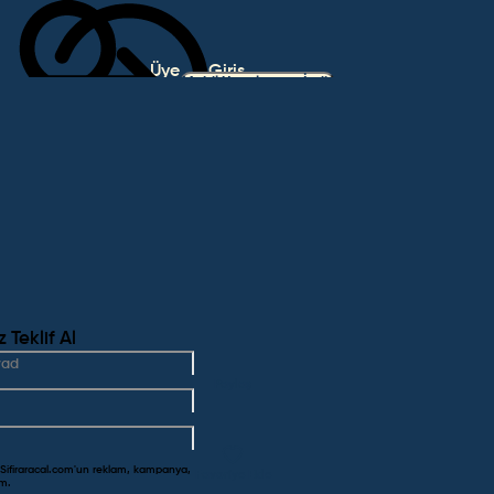
Üye
Giriş
Mobil Uygulamayı İndir
Ol
Yap
Teklif Al
Paylaş
 Sifiraracal.com'un reklam, kampanya,
Favoriye Ekle
um.