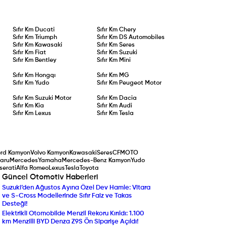
Sıfır Km
Ducati
Sıfır Km
Chery
Sıfır Km
Triumph
Sıfır Km
DS Automobiles
Sıfır Km
Kawasaki
Sıfır Km
Seres
Sıfır Km
Fiat
Sıfır Km
Suzuki
Sıfır Km
Bentley
Sıfır Km
Mini
Sıfır Km
Hongqı
Sıfır Km
MG
Sıfır Km
Yudo
Sıfır Km
Peugeot Motor
Sıfır Km
Suzuki Motor
Sıfır Km
Dacia
Sıfır Km
Kia
Sıfır Km
Audi
Sıfır Km
Lexus
Sıfır Km
Tesla
ord Kamyon
Volvo Kamyon
Kawasaki
Seres
CFMOTO
aru
Mercedes
Yamaha
Mercedes-Benz Kamyon
Yudo
serati
Alfa Romeo
Lexus
Tesla
Toyota
Güncel Otomotiv Haberleri
Suzuki’den Ağustos Ayına Özel Dev Hamle: Vitara
Yenilenen Mercedes-Ben
ve S-Cross Modellerinde Sıfır Faiz ve Takas
Compact SUV Segmentin
Desteği!
Yılın Ticari Aracı Seçildi:
Elektrikli Otomobilde Menzil Rekoru Kırıldı: 1.100
DAF XF Electric Sahneye 
km Menzilli BYD Denza Z9S Ön Siparişe Açıldı!
Araç Sahipleri Dikkat: 