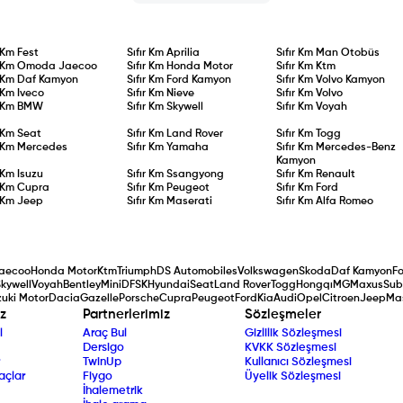
r Km
Fest
Sıfır Km
Aprilia
Sıfır Km
Man Otobüs
r Km
Omoda Jaecoo
Sıfır Km
Honda Motor
Sıfır Km
Ktm
r Km
Daf Kamyon
Sıfır Km
Ford Kamyon
Sıfır Km
Volvo Kamyon
r Km
Iveco
Sıfır Km
Nieve
Sıfır Km
Volvo
r Km
BMW
Sıfır Km
Skywell
Sıfır Km
Voyah
r Km
Seat
Sıfır Km
Land Rover
Sıfır Km
Togg
r Km
Mercedes
Sıfır Km
Yamaha
Sıfır Km
Mercedes-Benz
Kamyon
r Km
Isuzu
Sıfır Km
Ssangyong
Sıfır Km
Renault
r Km
Cupra
Sıfır Km
Peugeot
Sıfır Km
Ford
r Km
Jeep
Sıfır Km
Maserati
Sıfır Km
Alfa Romeo
aecoo
Honda Motor
Ktm
Triumph
DS Automobiles
Volkswagen
Skoda
Daf Kamyon
F
kywell
Voyah
Bentley
Mini
DFSK
Hyundai
Seat
Land Rover
Togg
Hongqı
MG
Maxus
Sub
uki Motor
Dacia
Gazelle
Porsche
Cupra
Peugeot
Ford
Kia
Audi
Opel
Citroen
Jeep
Ma
z
Partnerlerimiz
Sözleşmeler
l
Araç Bul
Gizlilik Sözleşmesi
Dersigo
KVKK Sözleşmesi
TwinUp
Kullanıcı Sözleşmesi
açlar
Fiygo
Üyelik Sözleşmesi
İhalemetrik