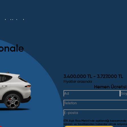
umlar
Haberler
onale
3.400.000
TL -
3.727.000
TL
Fiyatlar arasında
Hemen Ücretsiz 
ETK Açık Rıza Metni’nde açıklandığı kapsamında
tanıtım ve fırsatlarından haberdar olmak istiyor