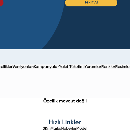
Teklif Al
llikler
Versiyonları
Kampanyalar
Yakıt Tüketimi
Yorumlar
Renkler
Resimle
Özellik mevcut değil
Hızlı Linkler
0Km
Marka
Haberler
Model