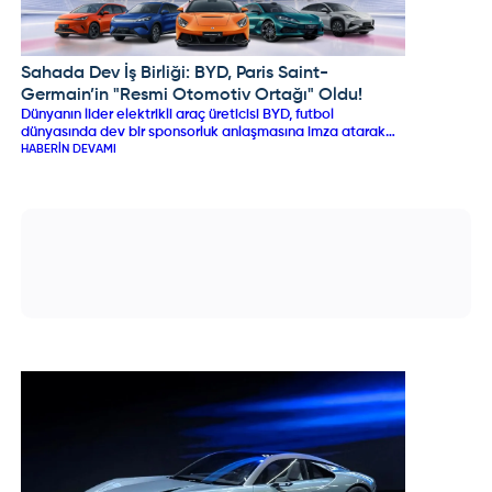
seçeneğiyle bu dinamik aile otomobili, pratikliği ultra uzun
menzille buluşturacak.
Sahada Dev İş Birliği: BYD, Paris Saint-
BYD
Germain’in "Resmi Otomotiv Ortağı" Oldu!
Dünyanın lider elektrikli araç üreticisi BYD, futbol
dünyasında dev bir sponsorluk anlaşmasına imza atarak
Fransız devi Paris Saint-Germain (PSG) ile küresel bir
HABERIN DEVAMI
ortaklık başlattı. Haziran 2029'a kadar sürecek 3 yıllık
anlaşma kapsamında PSG'nin "Resmi Otomotiv Ortağı"
olan BYD ve premium markası DENZA, kulübün hem erkek
hem de kadın futbol takımlarıyla ortak kampanyalar
düzenleyecek ve kulübün günlük lojistik operasyonlarını
üstlenecek.