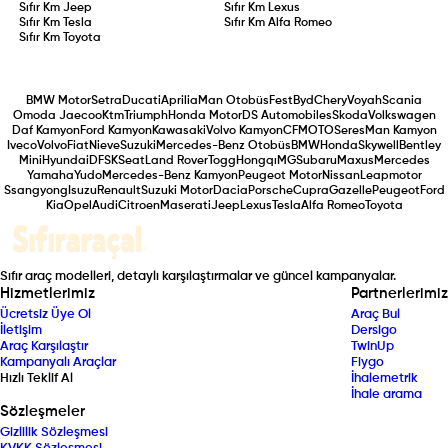
Sıfır Km
Jeep
Sıfır Km
Lexus
Sıfır Km
Tesla
Sıfır Km
Alfa Romeo
Sıfır Km
Toyota
BMW Motor
Setra
Ducati
Aprilia
Man Otobüs
Fest
Byd
Chery
Voyah
Scania
Omoda Jaecoo
Ktm
Triumph
Honda Motor
DS Automobiles
Skoda
Volkswagen
Daf Kamyon
Ford Kamyon
Kawasaki
Volvo Kamyon
CFMOTO
Seres
Man Kamyon
Iveco
Volvo
Fiat
Nieve
Suzuki
Mercedes-Benz Otobüs
BMW
Honda
Skywell
Bentley
Mini
Hyundai
DFSK
Seat
Land Rover
Togg
Hongqı
MG
Subaru
Maxus
Mercedes
Yamaha
Yudo
Mercedes-Benz Kamyon
Peugeot Motor
Nissan
Leapmotor
Ssangyong
Isuzu
Renault
Suzuki Motor
Dacia
Porsche
Cupra
Gazelle
Peugeot
Ford
Kia
Opel
Audi
Citroen
Maserati
Jeep
Lexus
Tesla
Alfa Romeo
Toyota
Sıfır araç modelleri, detaylı karşılaştırmalar ve güncel kampanyalar.
Hizmetlerimiz
Partnerlerimiz
Ücretsiz Üye Ol
Araç Bul
İletişim
Dersigo
Araç Karşılaştır
TwinUp
Kampanyalı Araçlar
Fiygo
Hızlı Teklif Al
İhalemetrik
İhale arama
Sözleşmeler
Gizlilik Sözleşmesi