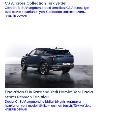
C3 Aircross Collection Türkiye'de!
Citroën, B-SUV segmentindeki temsilcisi C3 Aircross için
özel olarak tasarlanan yeni Collection serisini pazara
sundu. Dış tasarımındaki kırmızı dokunuşlar ve özel jant
HABERIN DEVAMI
detaylarıyla dikkat çeken özel seri; iç mekanda "Urban
Blue" teması, Advanced Comfort® koltuklar ve yenilikçi C-
Zen lounge kokpitiyle konforu ön plana çıkarıyor. 145 HP
hibrit ve 83 kW elektrikli motor seçenekleriyle sunulan
Collection serisi, stil ve pratikliği bir arada arayan
sürücülere hitap ediyor.
Dacia’dan SUV Pazarına Yerli Hamle: Yeni Dacia
DACIA
Striker Resmen Tanıtıldı!
Dacia, C-SUV segmentine iddialı bir giriş yapmaya
hazırlanan yeni modeli Striker'ı resmen tanıttı. Türkiye'de
üretilmesi planlanan ve hibrit motor seçenekleriyle öne
HABERIN DEVAMI