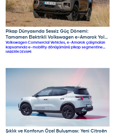
Pikap Dünyasında Sessiz Güç Dönemi:
VOLKSWAGEN
Tamamen Elektrikli Volkswagen e-Amarok Yola
Volkswagen Commercial Vehicles, e-Amarok çalışmaları
Çıkmaya Hazırlanıyor!
kapsamında e-mobility dönüşümünü pikap segmentine
taşımaya hazırlanıyor. Avustralya merkezli EV conversion
HABERIN DEVAMI
uzmanı ROEV iş birliğiyle geliştirilen ve tamamen elektrikli
bataryalı güç ünitesine kavuşan e-Amarok prototype
testleri sürdürülüyor. Çift motorlu dört tekerlekten çekiş
altyapısı, yüksek batarya kapasitesi ve hızlı şarj desteğiyle
öne çıkacak olan elektrikli Amarok’un, madencilik, filolar ve
çevreci pikap tutkunları için küresel pazarlara sunulması
hedefleniyor.
Şıklık ve Konforun Özel Buluşması: Yeni Citroën
CITROEN