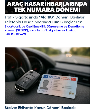
Trafik Sigortasında "Alo 193" Dönemi Başlıyor:
OMODA JAECOO
Telefonla Hasar İhbarında Tüm Süreçler Tek
Sigortacılık ve Özel Emeklilik Düzenleme ve Denetleme
Merkezde Toplanıyor!
Kurumu (SEDDK), zorunlu trafik sigortası ve kasko
süreçlerinde devrim niteliğinde bir adım atarak "Alo 193
HABERIN DEVAMI
Ortak Hasar İhbar Merkezi" (OHİM) sistemini duyurdu. 1 Eylül
2026 itibarıyla hizmete girecek bu yeni düzenleme
sayesinde, kaza sonrası hasar ve değer kaybı bildirimleri
tüm sigorta şirketlerini kapsayacak şekilde tek bir telefon
hattı üzerinden yapılacak. Uygulama; süreçleri
hızlandırmayı, usulsüzlükleri önlemeyi ve sürücüleri mağdur
eden aracı yapıların önüne geçmeyi hedefliyor.
Stajyer Ehliyette Kanun Dönemi Başladı:
TOGG