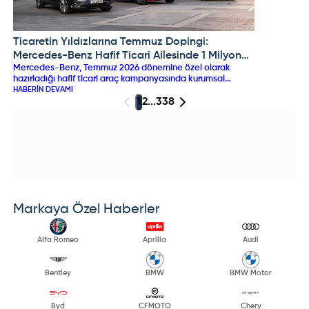
Ticaretin Yıldızlarına Temmuz Dopingi:
MERCEDES
Mercedes-Benz Hafif Ticari Ailesinde 1 Milyon
Mercedes-Benz, Temmuz 2026 dönemine özel olarak
TL %0 Faiz Fırsatı!
hazırladığı hafif ticari araç kampanyasında kurumsal
müşterilerine dev finansman destekleri sunuyor.
HABERIN DEVAMI
Mercedes-Benz Kasko tercihinde Vito, Sprinter ve yüzde
1
2
...
338
100 elektrikli EQV ile eSprinter modellerinde 1 milyon TL'ye
varan %0 faizli kredi imkanı sunulurken, Certified onaylı
ikinci el araçlarda da faizsiz vade fırsatları listelerdeki
yerini aldı.
Markaya Özel Haberler
Alfa Romeo
Aprilia
Audi
Bentley
BMW
BMW Motor
Byd
CFMOTO
Chery