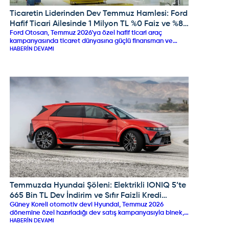
Ticaretin Liderinden Dev Temmuz Hamlesi: Ford
FORD
Hafif Ticari Ailesinde 1 Milyon TL %0 Faiz ve %8
Ford Otosan, Temmuz 2026’ya özel hafif ticari araç
Peşin İndirimi!
kampanyasında ticaret dünyasına güçlü finansman ve
nakit indirim desteği sunuyor. vdf ve Koçfinans iş birliğiyle
HABERIN DEVAMI
Transit Custom modellerinde 1.000.000 TL'ye varan %0
faizli kredi imkanı sunulurken, Tourneo Courier ve Connect
modellerinde 300.000 TL sıfır faiz desteği, peşin alımlarda
%8’e varan doğrudan indirim ve eski aracını getirenlere ek
%7 takas avantajı sağlanıyor.
Temmuzda Hyundai Şöleni: Elektrikli IONIQ 5’te
HYUNDAI
665 Bin TL Dev İndirim ve Sıfır Faizli Kredi
Güney Koreli otomotiv devi Hyundai, Temmuz 2026
Fırsatları Başladı!
dönemine özel hazırladığı dev satış kampanyasıyla binek,
SUV ve elektrikli modellerinde büyük indirimler sunuyor.
HABERIN DEVAMI