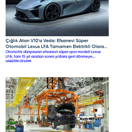
Çığlık Atan V10'a Veda: Efsanevi Süper
LEXUS
Otomobil Lexus LFA Tamamen Elektrikli Olarak
Otomotiv dünyasının efsanevi süper spor modeli Lexus
Geri Dönüyor!
LFA, tam 15 yıl aradan sonra yollara geri dönmeye
hazırlanıyor. İngiltere’de düzenlenen Goodwood Festival of
HABERIN DEVAMI
Speed 2026 kapsamında kamuflajlı prototipiyle boy
gösteren yeni nesil LFA, ikonik V10 motoruna veda ederek
tamamen elektrikli (EV) ve katı hal batarya teknolojisine
sahip fütüristik bir süper otomobil karakteriyle 2027 yılında
resmi olarak üretime giriyor.