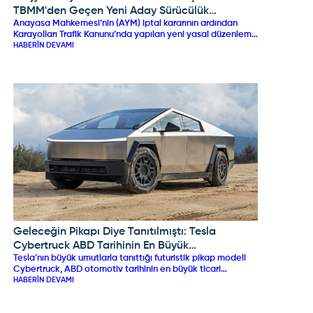
TBMM'den Geçen Yeni Aday Sürücülük
Anayasa Mahkemesi’nin (AYM) iptal kararının ardından
Düzenlemesi Neleri Değiştiriyor?
Karayolları Trafik Kanunu’nda yapılan yeni yasal düzenleme
TBMM Genel Kurulu’nda kabul edildi. Sürücü adaylarını
HABERIN DEVAMI
doğrudan ilgilendiren yasa maddesiyle "aday sürücülük"
(stajyer ehliyet) statüsü ve ehliyet iptal şartları doğrudan
kanun güvencesine bağlandı. İlk kez ehliyet alan veya
ehliyeti iptal edilip yeniden belge kazanan sürücüler için 2
yıllık aday sürücülük süresi kanunlaştı. 75 ceza puanının
aşılması, 0,20 promil üzeri alkol kullanımı veya kural
ihlallerinin tekrarı durumunda ehliyet doğrudan iptal
edilecek.
Geleceğin Pikapı Diye Tanıtılmıştı: Tesla
TESLA
Cybertruck ABD Tarihinin En Büyük
Tesla’nın büyük umutlarla tanıttığı futuristik pikap modeli
Fiyaskolarından Biri Oldu!
Cybertruck, ABD otomotiv tarihinin en büyük ticari
başarısızlıklarından biri olarak gösterilmeye başlandı. Elon
HABERIN DEVAMI
Musk'ın yıllık 250 bin adetlik satış hedefine karşın 2025'i
yalnızca 20 bin bantlarında tamamlayan Cybertruck,