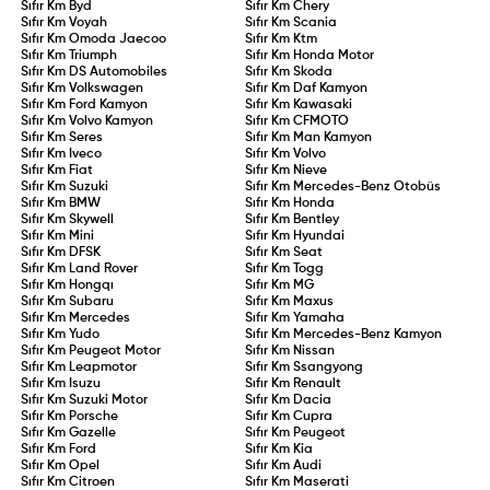
Sıfır Km
Byd
Sıfır Km
Chery
Sıfır Km
Voyah
Sıfır Km
Scania
Sıfır Km
Omoda Jaecoo
Sıfır Km
Ktm
Sıfır Km
Triumph
Sıfır Km
Honda Motor
Sıfır Km
DS Automobiles
Sıfır Km
Skoda
Sıfır Km
Volkswagen
Sıfır Km
Daf Kamyon
Sıfır Km
Ford Kamyon
Sıfır Km
Kawasaki
Sıfır Km
Volvo Kamyon
Sıfır Km
CFMOTO
Sıfır Km
Seres
Sıfır Km
Man Kamyon
Sıfır Km
Iveco
Sıfır Km
Volvo
Sıfır Km
Fiat
Sıfır Km
Nieve
Sıfır Km
Suzuki
Sıfır Km
Mercedes-Benz Otobüs
Sıfır Km
BMW
Sıfır Km
Honda
Sıfır Km
Skywell
Sıfır Km
Bentley
Sıfır Km
Mini
Sıfır Km
Hyundai
Sıfır Km
DFSK
Sıfır Km
Seat
Sıfır Km
Land Rover
Sıfır Km
Togg
Sıfır Km
Hongqı
Sıfır Km
MG
Sıfır Km
Subaru
Sıfır Km
Maxus
Sıfır Km
Mercedes
Sıfır Km
Yamaha
Sıfır Km
Yudo
Sıfır Km
Mercedes-Benz Kamyon
Sıfır Km
Peugeot Motor
Sıfır Km
Nissan
Sıfır Km
Leapmotor
Sıfır Km
Ssangyong
Sıfır Km
Isuzu
Sıfır Km
Renault
Sıfır Km
Suzuki Motor
Sıfır Km
Dacia
Sıfır Km
Porsche
Sıfır Km
Cupra
Sıfır Km
Gazelle
Sıfır Km
Peugeot
Sıfır Km
Ford
Sıfır Km
Kia
Sıfır Km
Opel
Sıfır Km
Audi
Sıfır Km
Citroen
Sıfır Km
Maserati