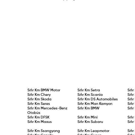
Sıfır Km
BMW Motor
Sıfır Km
Setra
Sıfı
Sıfır Km
Chery
Sıfır Km
Scania
Sıfı
Sıfır Km
Skoda
Sıfır Km
DS Automobiles
Sıfı
Sıfır Km
Seres
Sıfır Km
Man Kamyon
Sıfı
Sıfır Km
Mercedes-Benz
Sıfır Km
BMW
Sıfı
Otobüs
Sıfır Km
DFSK
Sıfır Km
Mini
Sıfı
Sıfır Km
Maxus
Sıfır Km
Subaru
Sıfı
Sıfır Km
Ssangyong
Sıfır Km
Leapmotor
Sıfı