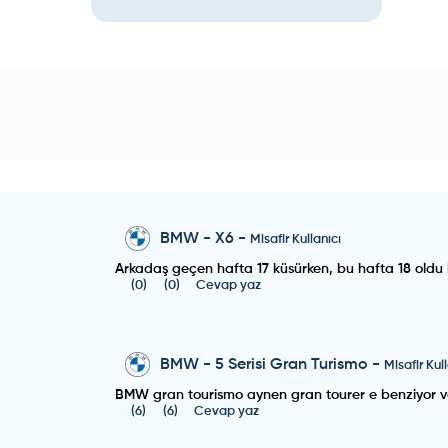
BMW
-
X6
-
Misafir Kullanıcı
Arkadaş geçen hafta 17 küsürken, bu hafta 18 oldu 
(
0
)
(
0
)
Cevap yaz
BMW
-
5 Serisi Gran Turismo
-
Misafir Kul
BMW gran tourismo aynen gran tourer e benziyor ve ç
(
6
)
(
6
)
Cevap yaz