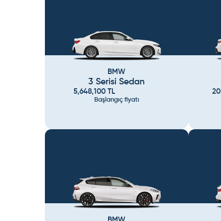
BMW
3 Serisi Sedan
5,648,100
TL
20
Başlangıç fiyatı
BMW