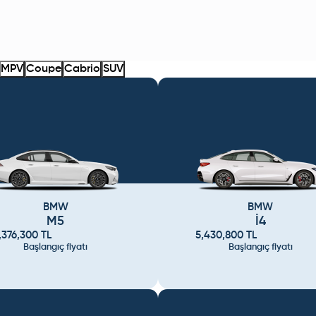
MPV
Coupe
Cabrio
SUV
BMW
BMW
M5
İ4
,376,300
TL
5,430,800
TL
Başlangıç fiyatı
Başlangıç fiyatı