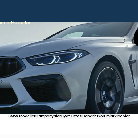
umlar
Haberler
BMW Modelleri
Kampanyalar
Fiyat Listesi
Haberler
Yorumlar
Videolar