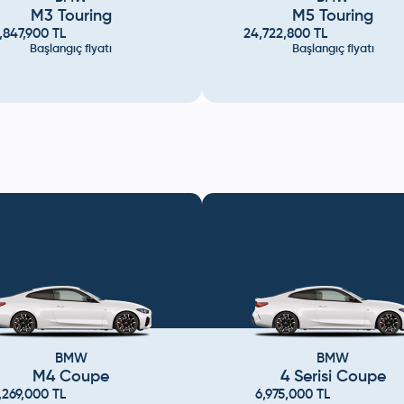
M3 Touring
M5 Touring
,847,900
TL
24,722,800
TL
Başlangıç fiyatı
Başlangıç fiyatı
BMW
BMW
M4 Coupe
4 Serisi Coupe
,269,000
TL
6,975,000
TL