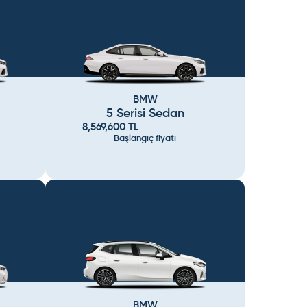
BMW
5 Serisi Sedan
8,569,600
TL
Başlangıç fiyatı
BMW