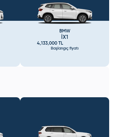
BMW
İX1
4,133,000
TL
Başlangıç fiyatı