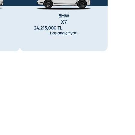
BMW
X7
24,215,000
TL
Başlangıç fiyatı