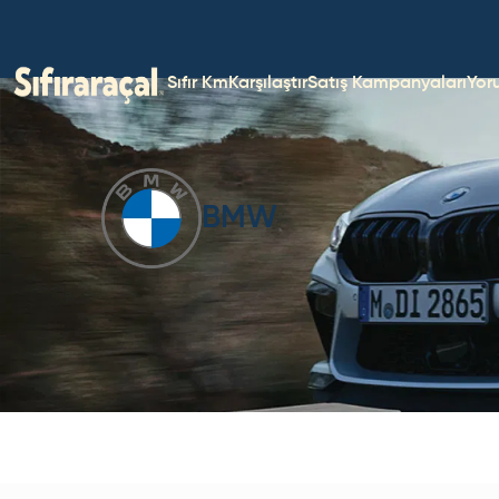
Sıfır Km
Karşılaştır
Satış Kampanyaları
Yor
BMW