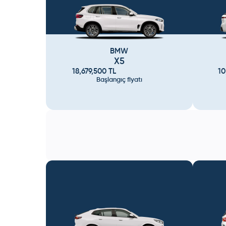
BMW
X5
18,679,500
TL
10
Başlangıç fiyatı