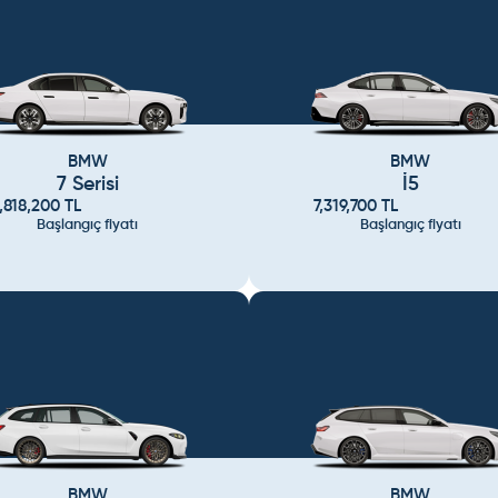
BMW
BMW
7 Serisi
İ5
,818,200
TL
7,319,700
TL
Başlangıç fiyatı
Başlangıç fiyatı
BMW
BMW