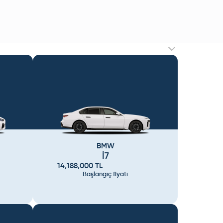
BMW
İ7
14,188,000
TL
Başlangıç fiyatı